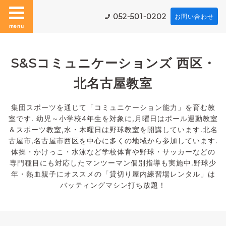
052-501-0202
お問い合わせ
menu
S&Sコミュニケーションズ 西区・
北名古屋教室
集団スポーツを通じて「コミュニケーション能力」を育む教
室です. 幼児～小学校4年生を対象に,月曜日はボール運動教室
＆スポーツ教室,水・木曜日は野球教室を開講しています.北名
古屋市,名古屋市西区を中心に多くの地域から参加しています.
体操・かけっこ・水泳など学校体育や野球・サッカーなどの
専門種目にも対応したマンツーマン個別指導も実施中.野球少
年・熱血親子にオススメの「貸切り屋内練習場レンタル」は
バッティングマシン打ち放題！