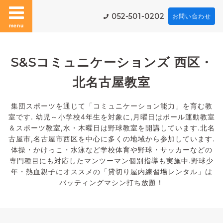
052-501-0202
お問い合わせ
menu
S&Sコミュニケーションズ 西区・
北名古屋教室
集団スポーツを通じて「コミュニケーション能力」を育む教
室です. 幼児～小学校4年生を対象に,月曜日はボール運動教室
＆スポーツ教室,水・木曜日は野球教室を開講しています.北名
古屋市,名古屋市西区を中心に多くの地域から参加しています.
体操・かけっこ・水泳など学校体育や野球・サッカーなどの
専門種目にも対応したマンツーマン個別指導も実施中.野球少
年・熱血親子にオススメの「貸切り屋内練習場レンタル」は
バッティングマシン打ち放題！