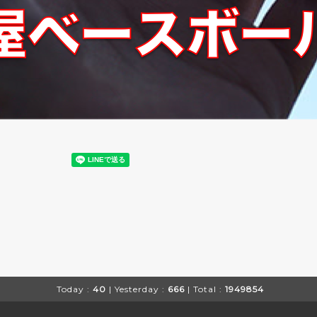
Today :
40
| Yesterday :
666
| Total :
1949854