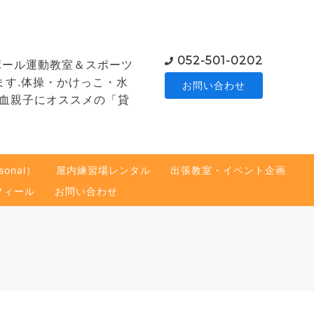
052-501-0202
ボール運動教室＆スポーツ
ます.体操・かけっこ・水
お問い合わせ
熱血親子にオススメの「貸
onal）
屋内練習場レンタル
出張教室・イベント企画
フィール
お問い合わせ