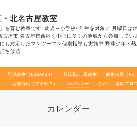
区・北名古屋教室
」を育む教室です. 幼児～小学校4年生を対象に,月曜日は
名古屋市,名古屋市西区を中心に多くの地域から参加してい
にも対応したマンツーマン個別指導も実施中.野球少年・
打ち放題！
野球教室（Baseball）
野球塾/上級教室
個別指導（Pers
）
店舗情報（アクセス）
カレンダー
予約
講師プロ
カレンダー