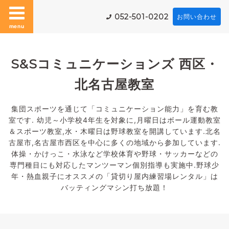
052-501-0202
お問い合わせ
menu
S&Sコミュニケーションズ 西区・
北名古屋教室
集団スポーツを通じて「コミュニケーション能力」を育む教
室です. 幼児～小学校4年生を対象に,月曜日はボール運動教室
＆スポーツ教室,水・木曜日は野球教室を開講しています.北名
古屋市,名古屋市西区を中心に多くの地域から参加しています.
体操・かけっこ・水泳など学校体育や野球・サッカーなどの
専門種目にも対応したマンツーマン個別指導も実施中.野球少
年・熱血親子にオススメの「貸切り屋内練習場レンタル」は
バッティングマシン打ち放題！