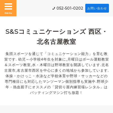
052-501-0202
お問い合わせ
menu
S&Sコミュニケーションズ 西区・
北名古屋教室
集団スポーツを通じて「コミュニケーション能力」を育む教
室です. 幼児～小学校4年生を対象に,月曜日はボール運動教室
＆スポーツ教室,水・木曜日は野球教室を開講しています.北名
古屋市,名古屋市西区を中心に多くの地域から参加しています.
体操・かけっこ・水泳など学校体育や野球・サッカーなどの
専門種目にも対応したマンツーマン個別指導も実施中.野球少
年・熱血親子にオススメの「貸切り屋内練習場レンタル」は
バッティングマシン打ち放題！