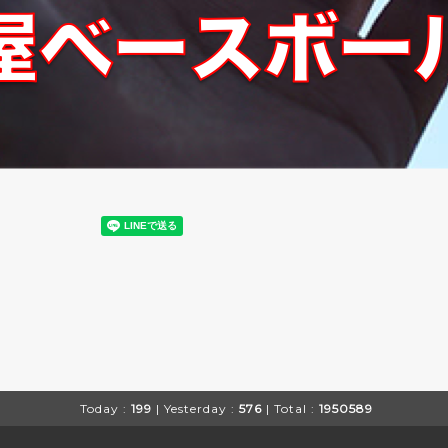
Today :
199
| Yesterday :
576
| Total :
1950589