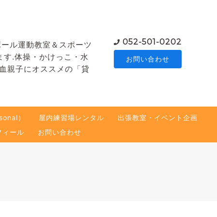
052-501-0202
ボール運動教室＆スポーツ
ます.体操・かけっこ・水
お問い合わせ
熱血親子にオススメの「貸
onal）
屋内練習場レンタル
出張教室・イベント企画
フィール
お問い合わせ