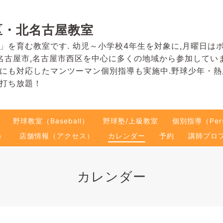
区・北名古屋教室
」を育む教室です. 幼児～小学校4年生を対象に,月曜日は
名古屋市,名古屋市西区を中心に多くの地域から参加してい
にも対応したマンツーマン個別指導も実施中.野球少年・
打ち放題！
野球教室（Baseball）
野球塾/上級教室
個別指導（Pers
）
店舗情報（アクセス）
カレンダー
予約
講師プロ
カレンダー