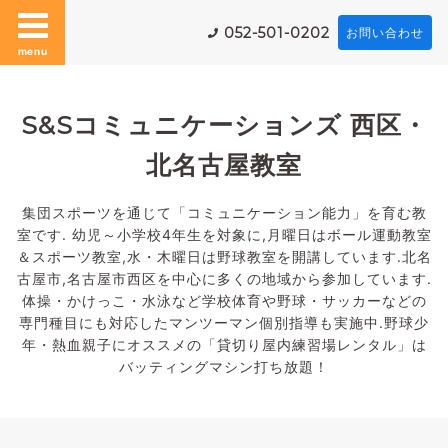
052-501-0202
お問い合わせ
menu
S&Sコミュニケーションズ 西区・
北名古屋教室
集団スポーツを通じて「コミュニケーション能力」を育む教
室です. 幼児～小学校4年生を対象に,月曜日はボール運動教室
＆スポーツ教室,水・木曜日は野球教室を開講しています.北名
古屋市,名古屋市西区を中心に多くの地域から参加しています.
体操・かけっこ・水泳など学校体育や野球・サッカーなどの
専門種目にも対応したマンツーマン個別指導も実施中.野球少
年・熱血親子にオススメの「貸切り屋内練習場レンタル」は
バッティングマシン打ち放題！