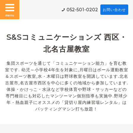
052-501-0202
お問い合わせ
menu
S&Sコミュニケーションズ 西区・
北名古屋教室
集団スポーツを通じて「コミュニケーション能力」を育む教
室です. 幼児～小学校4年生を対象に,月曜日はボール運動教室
＆スポーツ教室,水・木曜日は野球教室を開講しています.北名
古屋市,名古屋市西区を中心に多くの地域から参加しています.
体操・かけっこ・水泳など学校体育や野球・サッカーなどの
専門種目にも対応したマンツーマン個別指導も実施中.野球少
年・熱血親子にオススメの「貸切り屋内練習場レンタル」は
バッティングマシン打ち放題！