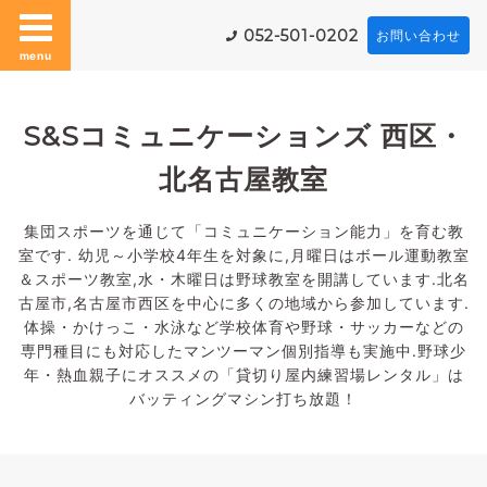
052-501-0202
お問い合わせ
menu
S&Sコミュニケーションズ 西区・
北名古屋教室
集団スポーツを通じて「コミュニケーション能力」を育む教
室です. 幼児～小学校4年生を対象に,月曜日はボール運動教室
＆スポーツ教室,水・木曜日は野球教室を開講しています.北名
古屋市,名古屋市西区を中心に多くの地域から参加しています.
体操・かけっこ・水泳など学校体育や野球・サッカーなどの
専門種目にも対応したマンツーマン個別指導も実施中.野球少
年・熱血親子にオススメの「貸切り屋内練習場レンタル」は
バッティングマシン打ち放題！