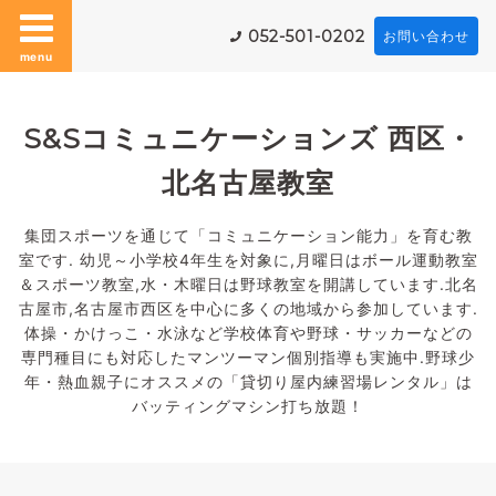
052-501-0202
お問い合わせ
menu
S&Sコミュニケーションズ 西区・
北名古屋教室
集団スポーツを通じて「コミュニケーション能力」を育む教
室です. 幼児～小学校4年生を対象に,月曜日はボール運動教室
＆スポーツ教室,水・木曜日は野球教室を開講しています.北名
古屋市,名古屋市西区を中心に多くの地域から参加しています.
体操・かけっこ・水泳など学校体育や野球・サッカーなどの
専門種目にも対応したマンツーマン個別指導も実施中.野球少
年・熱血親子にオススメの「貸切り屋内練習場レンタル」は
バッティングマシン打ち放題！