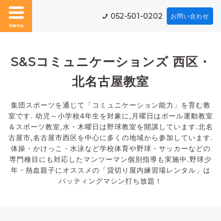
052-501-0202
お問い合わせ
menu
S&Sコミュニケーションズ 西区・
北名古屋教室
集団スポーツを通じて「コミュニケーション能力」を育む教
室です. 幼児～小学校4年生を対象に,月曜日はボール運動教室
＆スポーツ教室,水・木曜日は野球教室を開講しています.北名
古屋市,名古屋市西区を中心に多くの地域から参加しています.
体操・かけっこ・水泳など学校体育や野球・サッカーなどの
専門種目にも対応したマンツーマン個別指導も実施中.野球少
年・熱血親子にオススメの「貸切り屋内練習場レンタル」は
バッティングマシン打ち放題！