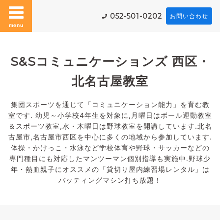
052-501-0202
お問い合わせ
menu
S&Sコミュニケーションズ 西区・
北名古屋教室
集団スポーツを通じて「コミュニケーション能力」を育む教
室です. 幼児～小学校4年生を対象に,月曜日はボール運動教室
＆スポーツ教室,水・木曜日は野球教室を開講しています.北名
古屋市,名古屋市西区を中心に多くの地域から参加しています.
体操・かけっこ・水泳など学校体育や野球・サッカーなどの
専門種目にも対応したマンツーマン個別指導も実施中.野球少
年・熱血親子にオススメの「貸切り屋内練習場レンタル」は
バッティングマシン打ち放題！