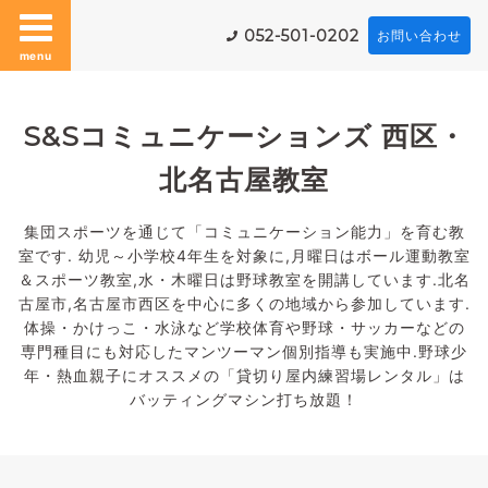
052-501-0202
お問い合わせ
menu
S&Sコミュニケーションズ 西区・
北名古屋教室
集団スポーツを通じて「コミュニケーション能力」を育む教
室です. 幼児～小学校4年生を対象に,月曜日はボール運動教室
＆スポーツ教室,水・木曜日は野球教室を開講しています.北名
古屋市,名古屋市西区を中心に多くの地域から参加しています.
体操・かけっこ・水泳など学校体育や野球・サッカーなどの
専門種目にも対応したマンツーマン個別指導も実施中.野球少
年・熱血親子にオススメの「貸切り屋内練習場レンタル」は
バッティングマシン打ち放題！