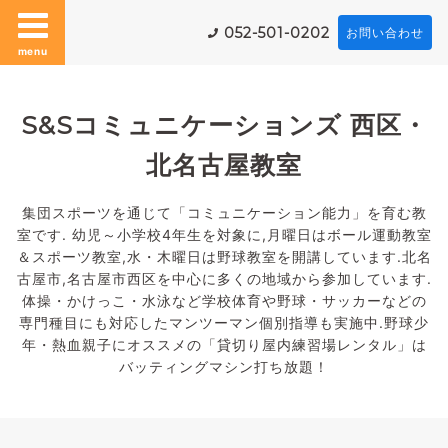
052-501-0202
お問い合わせ
menu
S&Sコミュニケーションズ 西区・
北名古屋教室
集団スポーツを通じて「コミュニケーション能力」を育む教
室です. 幼児～小学校4年生を対象に,月曜日はボール運動教室
＆スポーツ教室,水・木曜日は野球教室を開講しています.北名
古屋市,名古屋市西区を中心に多くの地域から参加しています.
体操・かけっこ・水泳など学校体育や野球・サッカーなどの
専門種目にも対応したマンツーマン個別指導も実施中.野球少
年・熱血親子にオススメの「貸切り屋内練習場レンタル」は
バッティングマシン打ち放題！