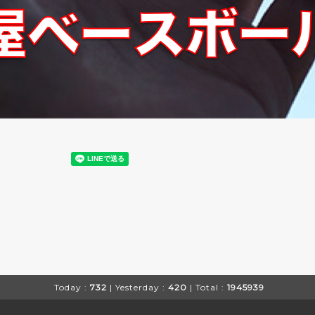
Today :
732
| Yesterday :
420
| Total :
1945939