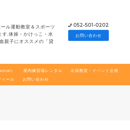
052-501-0202
ボール運動教室＆スポーツ
ます.体操・かけっこ・水
お問い合わせ
熱血親子にオススメの「貸
onal）
屋内練習場レンタル
出張教室・イベント企画
フィール
お問い合わせ