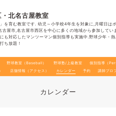
区・北名古屋教室
」を育む教室です. 幼児～小学校4年生を対象に,月曜日は
名古屋市,名古屋市西区を中心に多くの地域から参加してい
にも対応したマンツーマン個別指導も実施中.野球少年・
打ち放題！
野球教室（Baseball）
野球塾/上級教室
個別指導（Pers
）
店舗情報（アクセス）
カレンダー
予約
講師プロ
カレンダー