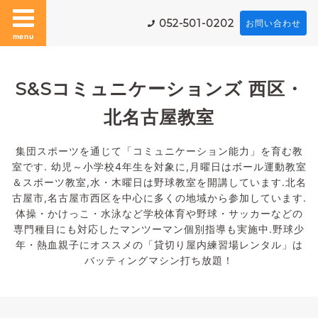
052-501-0202
お問い合わせ
menu
S&Sコミュニケーションズ 西区・
北名古屋教室
集団スポーツを通じて「コミュニケーション能力」を育む教
室です. 幼児～小学校4年生を対象に,月曜日はボール運動教室
＆スポーツ教室,水・木曜日は野球教室を開講しています.北名
古屋市,名古屋市西区を中心に多くの地域から参加しています.
体操・かけっこ・水泳など学校体育や野球・サッカーなどの
専門種目にも対応したマンツーマン個別指導も実施中.野球少
年・熱血親子にオススメの「貸切り屋内練習場レンタル」は
バッティングマシン打ち放題！