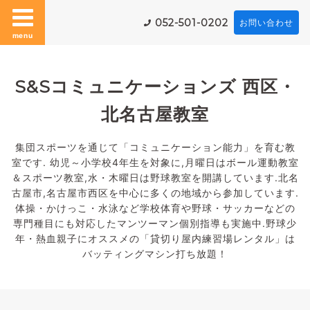
052-501-0202
お問い合わせ
menu
S&Sコミュニケーションズ 西区・
北名古屋教室
集団スポーツを通じて「コミュニケーション能力」を育む教
室です. 幼児～小学校4年生を対象に,月曜日はボール運動教室
＆スポーツ教室,水・木曜日は野球教室を開講しています.北名
古屋市,名古屋市西区を中心に多くの地域から参加しています.
体操・かけっこ・水泳など学校体育や野球・サッカーなどの
専門種目にも対応したマンツーマン個別指導も実施中.野球少
年・熱血親子にオススメの「貸切り屋内練習場レンタル」は
バッティングマシン打ち放題！