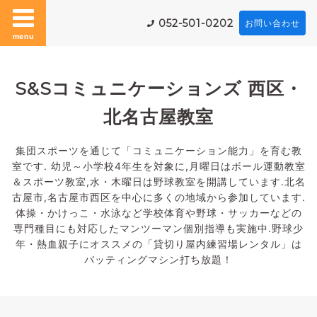
052-501-0202
お問い合わせ
menu
S&Sコミュニケーションズ 西区・
北名古屋教室
集団スポーツを通じて「コミュニケーション能力」を育む教
室です. 幼児～小学校4年生を対象に,月曜日はボール運動教室
＆スポーツ教室,水・木曜日は野球教室を開講しています.北名
古屋市,名古屋市西区を中心に多くの地域から参加しています.
体操・かけっこ・水泳など学校体育や野球・サッカーなどの
専門種目にも対応したマンツーマン個別指導も実施中.野球少
年・熱血親子にオススメの「貸切り屋内練習場レンタル」は
バッティングマシン打ち放題！