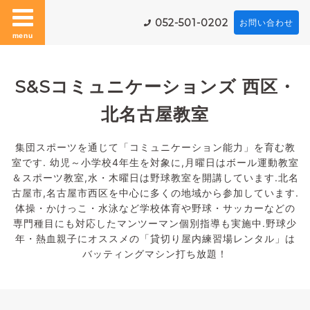
052-501-0202
お問い合わせ
menu
S&Sコミュニケーションズ 西区・
北名古屋教室
集団スポーツを通じて「コミュニケーション能力」を育む教
室です. 幼児～小学校4年生を対象に,月曜日はボール運動教室
＆スポーツ教室,水・木曜日は野球教室を開講しています.北名
古屋市,名古屋市西区を中心に多くの地域から参加しています.
体操・かけっこ・水泳など学校体育や野球・サッカーなどの
専門種目にも対応したマンツーマン個別指導も実施中.野球少
年・熱血親子にオススメの「貸切り屋内練習場レンタル」は
バッティングマシン打ち放題！