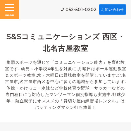
052-501-0202
お問い合わせ
menu
S&Sコミュニケーションズ 西区・
北名古屋教室
集団スポーツを通じて「コミュニケーション能力」を育む教
室です. 幼児～小学校4年生を対象に,月曜日はボール運動教室
＆スポーツ教室,水・木曜日は野球教室を開講しています.北名
古屋市,名古屋市西区を中心に多くの地域から参加しています.
体操・かけっこ・水泳など学校体育や野球・サッカーなどの
専門種目にも対応したマンツーマン個別指導も実施中.野球少
年・熱血親子にオススメの「貸切り屋内練習場レンタル」は
バッティングマシン打ち放題！