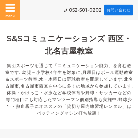
052-501-0202
お問い合わせ
menu
S&Sコミュニケーションズ 西区・
北名古屋教室
集団スポーツを通じて「コミュニケーション能力」を育む教
室です. 幼児～小学校4年生を対象に,月曜日はボール運動教室
＆スポーツ教室,水・木曜日は野球教室を開講しています.北名
古屋市,名古屋市西区を中心に多くの地域から参加しています.
体操・かけっこ・水泳など学校体育や野球・サッカーなどの
専門種目にも対応したマンツーマン個別指導も実施中.野球少
年・熱血親子にオススメの「貸切り屋内練習場レンタル」は
バッティングマシン打ち放題！