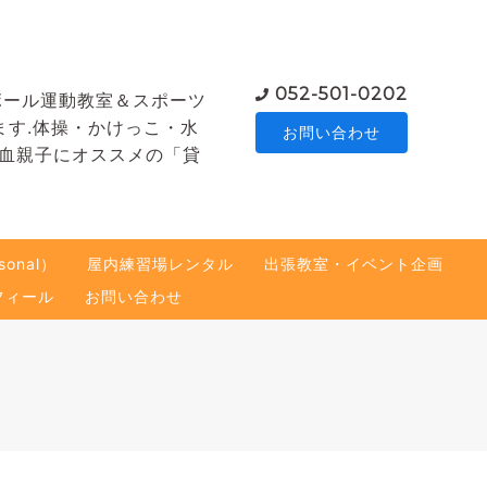
052-501-0202
ボール運動教室＆スポーツ
ます.体操・かけっこ・水
お問い合わせ
熱血親子にオススメの「貸
onal）
屋内練習場レンタル
出張教室・イベント企画
フィール
お問い合わせ