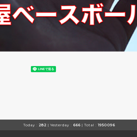
Today :
282
| Yesterday :
666
| Total :
1950096