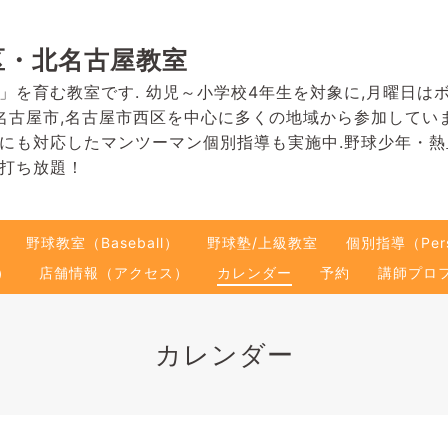
区・北名古屋教室
」を育む教室です. 幼児～小学校4年生を対象に,月曜日は
名古屋市,名古屋市西区を中心に多くの地域から参加してい
にも対応したマンツーマン個別指導も実施中.野球少年・
打ち放題！
野球教室（Baseball）
野球塾/上級教室
個別指導（Pers
）
店舗情報（アクセス）
カレンダー
予約
講師プロ
カレンダー