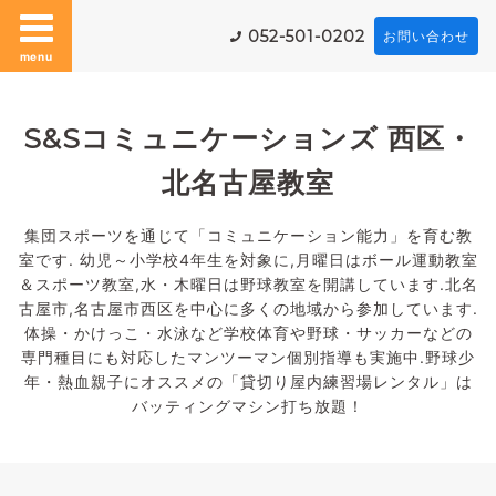
052-501-0202
お問い合わせ
menu
S&Sコミュニケーションズ 西区・
北名古屋教室
集団スポーツを通じて「コミュニケーション能力」を育む教
室です. 幼児～小学校4年生を対象に,月曜日はボール運動教室
＆スポーツ教室,水・木曜日は野球教室を開講しています.北名
古屋市,名古屋市西区を中心に多くの地域から参加しています.
体操・かけっこ・水泳など学校体育や野球・サッカーなどの
専門種目にも対応したマンツーマン個別指導も実施中.野球少
年・熱血親子にオススメの「貸切り屋内練習場レンタル」は
バッティングマシン打ち放題！