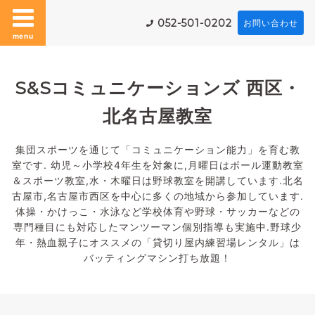
052-501-0202
お問い合わせ
menu
S&Sコミュニケーションズ 西区・
北名古屋教室
集団スポーツを通じて「コミュニケーション能力」を育む教
室です. 幼児～小学校4年生を対象に,月曜日はボール運動教室
＆スポーツ教室,水・木曜日は野球教室を開講しています.北名
古屋市,名古屋市西区を中心に多くの地域から参加しています.
体操・かけっこ・水泳など学校体育や野球・サッカーなどの
専門種目にも対応したマンツーマン個別指導も実施中.野球少
年・熱血親子にオススメの「貸切り屋内練習場レンタル」は
バッティングマシン打ち放題！