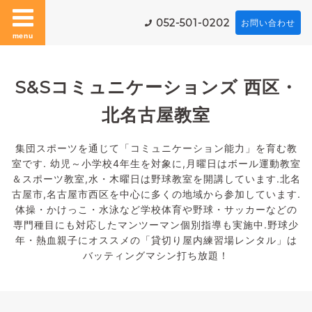
052-501-0202
お問い合わせ
menu
S&Sコミュニケーションズ 西区・
北名古屋教室
集団スポーツを通じて「コミュニケーション能力」を育む教
室です. 幼児～小学校4年生を対象に,月曜日はボール運動教室
＆スポーツ教室,水・木曜日は野球教室を開講しています.北名
古屋市,名古屋市西区を中心に多くの地域から参加しています.
体操・かけっこ・水泳など学校体育や野球・サッカーなどの
専門種目にも対応したマンツーマン個別指導も実施中.野球少
年・熱血親子にオススメの「貸切り屋内練習場レンタル」は
バッティングマシン打ち放題！