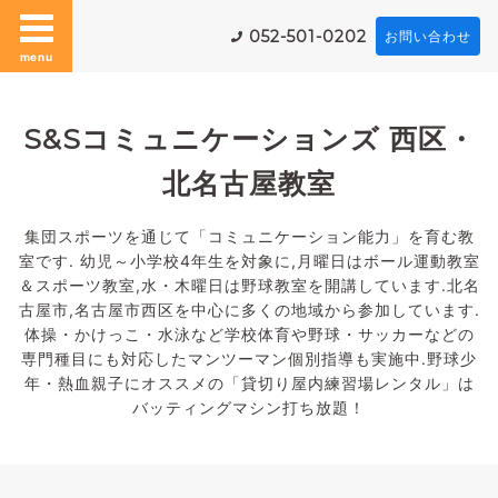
052-501-0202
お問い合わせ
menu
S&Sコミュニケーションズ 西区・
北名古屋教室
集団スポーツを通じて「コミュニケーション能力」を育む教
室です. 幼児～小学校4年生を対象に,月曜日はボール運動教室
＆スポーツ教室,水・木曜日は野球教室を開講しています.北名
古屋市,名古屋市西区を中心に多くの地域から参加しています.
体操・かけっこ・水泳など学校体育や野球・サッカーなどの
専門種目にも対応したマンツーマン個別指導も実施中.野球少
年・熱血親子にオススメの「貸切り屋内練習場レンタル」は
バッティングマシン打ち放題！