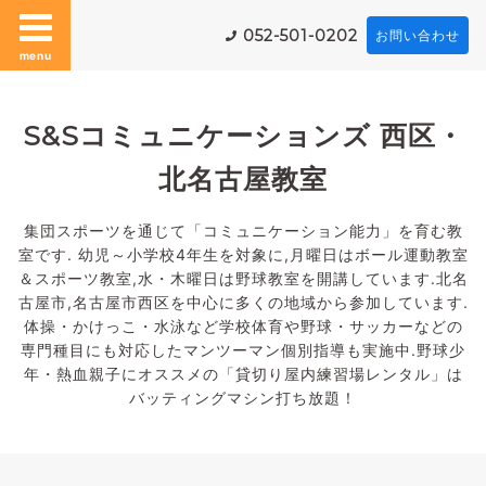
052-501-0202
お問い合わせ
menu
S&Sコミュニケーションズ 西区・
北名古屋教室
集団スポーツを通じて「コミュニケーション能力」を育む教
室です. 幼児～小学校4年生を対象に,月曜日はボール運動教室
＆スポーツ教室,水・木曜日は野球教室を開講しています.北名
古屋市,名古屋市西区を中心に多くの地域から参加しています.
体操・かけっこ・水泳など学校体育や野球・サッカーなどの
専門種目にも対応したマンツーマン個別指導も実施中.野球少
年・熱血親子にオススメの「貸切り屋内練習場レンタル」は
バッティングマシン打ち放題！