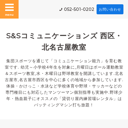
052-501-0202
お問い合わせ
menu
S&Sコミュニケーションズ 西区・
北名古屋教室
集団スポーツを通じて「コミュニケーション能力」を育む教
室です. 幼児～小学校4年生を対象に,月曜日はボール運動教室
＆スポーツ教室,水・木曜日は野球教室を開講しています.北名
古屋市,名古屋市西区を中心に多くの地域から参加しています.
体操・かけっこ・水泳など学校体育や野球・サッカーなどの
専門種目にも対応したマンツーマン個別指導も実施中.野球少
年・熱血親子にオススメの「貸切り屋内練習場レンタル」は
バッティングマシン打ち放題！