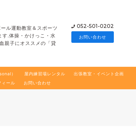
052-501-0202
ボール運動教室＆スポーツ
ます.体操・かけっこ・水
お問い合わせ
熱血親子にオススメの「貸
onal）
屋内練習場レンタル
出張教室・イベント企画
フィール
お問い合わせ