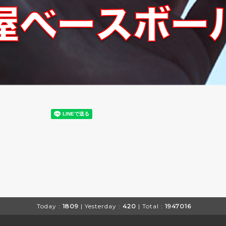
Today :
1809
| Yesterday :
420
| Total :
1947016