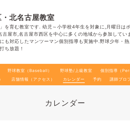
区・北名古屋教室
」を育む教室です. 幼児～小学校4年生を対象に,月曜日は
名古屋市,名古屋市西区を中心に多くの地域から参加してい
にも対応したマンツーマン個別指導も実施中.野球少年・
打ち放題！
野球教室（Baseball）
野球塾/上級教室
個別指導（Pers
）
店舗情報（アクセス）
カレンダー
予約
講師プロ
カレンダー