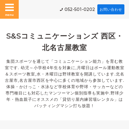
052-501-0202
お問い合わせ
menu
S&Sコミュニケーションズ 西区・
北名古屋教室
集団スポーツを通じて「コミュニケーション能力」を育む教
室です. 幼児～小学校4年生を対象に,月曜日はボール運動教室
＆スポーツ教室,水・木曜日は野球教室を開講しています.北名
古屋市,名古屋市西区を中心に多くの地域から参加しています.
体操・かけっこ・水泳など学校体育や野球・サッカーなどの
専門種目にも対応したマンツーマン個別指導も実施中.野球少
年・熱血親子にオススメの「貸切り屋内練習場レンタル」は
バッティングマシン打ち放題！