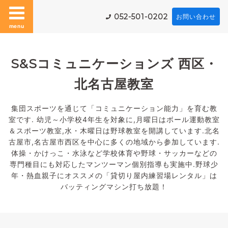
052-501-0202
お問い合わせ
menu
S&Sコミュニケーションズ 西区・
北名古屋教室
集団スポーツを通じて「コミュニケーション能力」を育む教
室です. 幼児～小学校4年生を対象に,月曜日はボール運動教室
＆スポーツ教室,水・木曜日は野球教室を開講しています.北名
古屋市,名古屋市西区を中心に多くの地域から参加しています.
体操・かけっこ・水泳など学校体育や野球・サッカーなどの
専門種目にも対応したマンツーマン個別指導も実施中.野球少
年・熱血親子にオススメの「貸切り屋内練習場レンタル」は
バッティングマシン打ち放題！