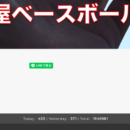
Today :
433
| Yesterday :
371
| Total :
1949581