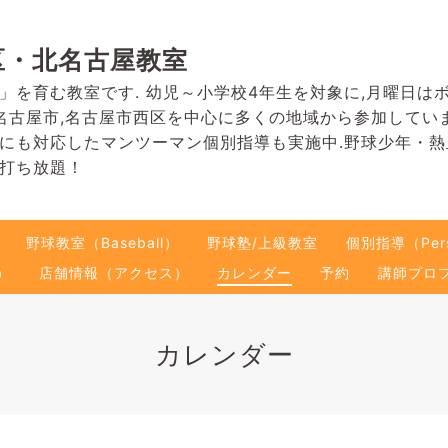
区・北名古屋教室
」を育む教室です. 幼児～小学校4年生を対象に,月曜日は
名古屋市,名古屋市西区を中心に多くの地域から参加してい
にも対応したマンツーマン個別指導も実施中.野球少年・
打ち放題！
野球教室（Baseball）
野球塾/上級教室
個別指導（Pers
）
店舗情報（アクセス）
カレンダー
予約
講師プロ
カレンダー