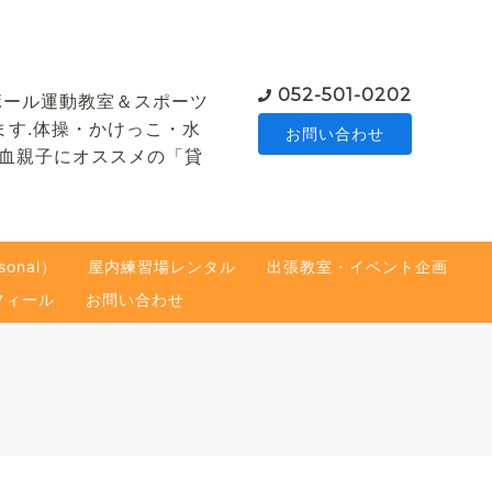
052-501-0202
ボール運動教室＆スポーツ
ます.体操・かけっこ・水
お問い合わせ
熱血親子にオススメの「貸
onal）
屋内練習場レンタル
出張教室・イベント企画
フィール
お問い合わせ