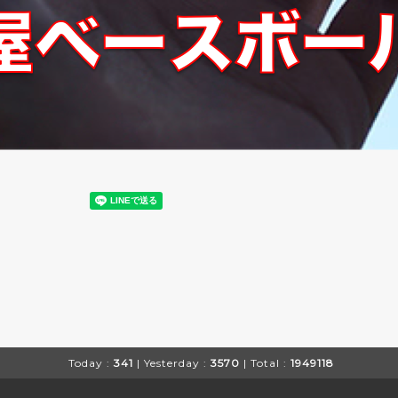
Today :
341
| Yesterday :
3570
| Total :
1949118