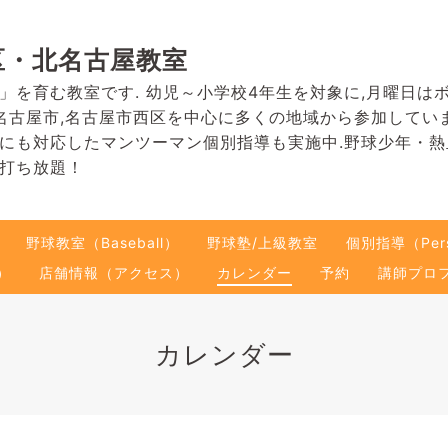
区・北名古屋教室
」を育む教室です. 幼児～小学校4年生を対象に,月曜日は
名古屋市,名古屋市西区を中心に多くの地域から参加してい
にも対応したマンツーマン個別指導も実施中.野球少年・
打ち放題！
野球教室（Baseball）
野球塾/上級教室
個別指導（Pers
）
店舗情報（アクセス）
カレンダー
予約
講師プロ
カレンダー