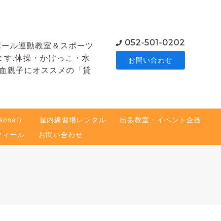
052-501-0202
ボール運動教室＆スポーツ
ます.体操・かけっこ・水
お問い合わせ
熱血親子にオススメの「貸
onal）
屋内練習場レンタル
出張教室・イベント企画
フィール
お問い合わせ