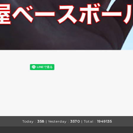
Today :
358
| Yesterday :
3570
| Total :
1949135