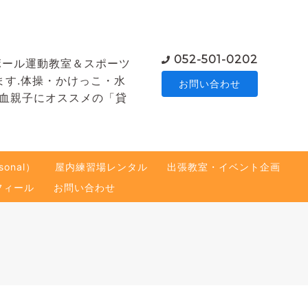
052-501-0202
ボール運動教室＆スポーツ
ます.体操・かけっこ・水
お問い合わせ
熱血親子にオススメの「貸
onal）
屋内練習場レンタル
出張教室・イベント企画
フィール
お問い合わせ