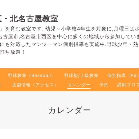
区・北名古屋教室
」を育む教室です. 幼児～小学校4年生を対象に,月曜日は
名古屋市,名古屋市西区を中心に多くの地域から参加してい
にも対応したマンツーマン個別指導も実施中.野球少年・
打ち放題！
野球教室（Baseball）
野球塾/上級教室
個別指導（Pers
）
店舗情報（アクセス）
カレンダー
予約
講師プロ
カレンダー