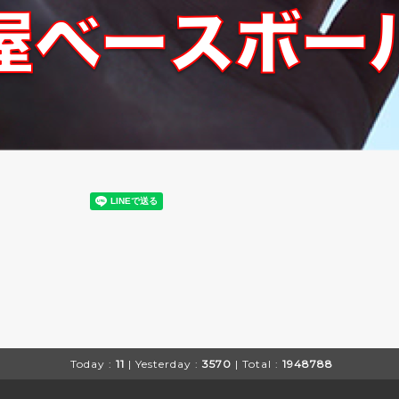
Today :
11
| Yesterday :
3570
| Total :
1948788