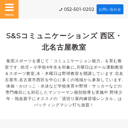
052-501-0202
お問い合わせ
menu
S&Sコミュニケーションズ 西区・
北名古屋教室
集団スポーツを通じて「コミュニケーション能力」を育む教
室です. 幼児～小学校4年生を対象に,月曜日はボール運動教室
＆スポーツ教室,水・木曜日は野球教室を開講しています.北名
古屋市,名古屋市西区を中心に多くの地域から参加しています.
体操・かけっこ・水泳など学校体育や野球・サッカーなどの
専門種目にも対応したマンツーマン個別指導も実施中.野球少
年・熱血親子にオススメの「貸切り屋内練習場レンタル」は
バッティングマシン打ち放題！