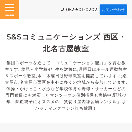
052-501-0202
お問い合わせ
menu
S&Sコミュニケーションズ 西区・
北名古屋教室
集団スポーツを通じて「コミュニケーション能力」を育む教
室です. 幼児～小学校4年生を対象に,月曜日はボール運動教室
＆スポーツ教室,水・木曜日は野球教室を開講しています.北名
古屋市,名古屋市西区を中心に多くの地域から参加しています.
体操・かけっこ・水泳など学校体育や野球・サッカーなどの
専門種目にも対応したマンツーマン個別指導も実施中.野球少
年・熱血親子にオススメの「貸切り屋内練習場レンタル」は
バッティングマシン打ち放題！