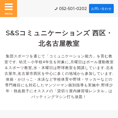
052-501-0202
お問い合わせ
menu
S&Sコミュニケーションズ 西区・
北名古屋教室
集団スポーツを通じて「コミュニケーション能力」を育む教
室です. 幼児～小学校4年生を対象に,月曜日はボール運動教室
＆スポーツ教室,水・木曜日は野球教室を開講しています.北名
古屋市,名古屋市西区を中心に多くの地域から参加しています.
体操・かけっこ・水泳など学校体育や野球・サッカーなどの
専門種目にも対応したマンツーマン個別指導も実施中.野球少
年・熱血親子にオススメの「貸切り屋内練習場レンタル」は
バッティングマシン打ち放題！