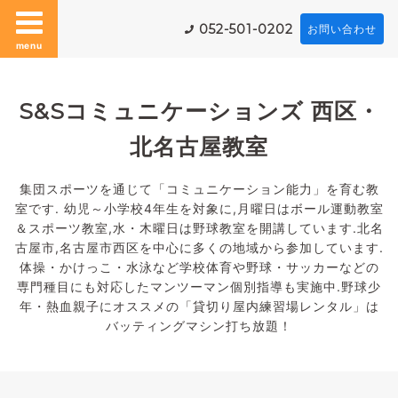
052-501-0202
お問い合わせ
menu
S&Sコミュニケーションズ 西区・
北名古屋教室
集団スポーツを通じて「コミュニケーション能力」を育む教
室です. 幼児～小学校4年生を対象に,月曜日はボール運動教室
＆スポーツ教室,水・木曜日は野球教室を開講しています.北名
古屋市,名古屋市西区を中心に多くの地域から参加しています.
体操・かけっこ・水泳など学校体育や野球・サッカーなどの
専門種目にも対応したマンツーマン個別指導も実施中.野球少
年・熱血親子にオススメの「貸切り屋内練習場レンタル」は
バッティングマシン打ち放題！