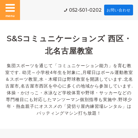
052-501-0202
お問い合わせ
menu
S&Sコミュニケーションズ 西区・
北名古屋教室
集団スポーツを通じて「コミュニケーション能力」を育む教
室です. 幼児～小学校4年生を対象に,月曜日はボール運動教室
＆スポーツ教室,水・木曜日は野球教室を開講しています.北名
古屋市,名古屋市西区を中心に多くの地域から参加しています.
体操・かけっこ・水泳など学校体育や野球・サッカーなどの
専門種目にも対応したマンツーマン個別指導も実施中.野球少
年・熱血親子にオススメの「貸切り屋内練習場レンタル」は
バッティングマシン打ち放題！