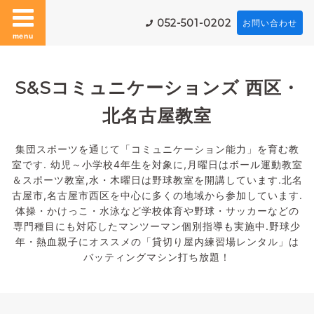
052-501-0202
お問い合わせ
menu
S&Sコミュニケーションズ 西区・
北名古屋教室
集団スポーツを通じて「コミュニケーション能力」を育む教
室です. 幼児～小学校4年生を対象に,月曜日はボール運動教室
＆スポーツ教室,水・木曜日は野球教室を開講しています.北名
古屋市,名古屋市西区を中心に多くの地域から参加しています.
体操・かけっこ・水泳など学校体育や野球・サッカーなどの
専門種目にも対応したマンツーマン個別指導も実施中.野球少
年・熱血親子にオススメの「貸切り屋内練習場レンタル」は
バッティングマシン打ち放題！