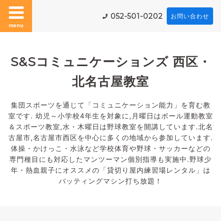
052-501-0202
お問い合わせ
menu
S&Sコミュニケーションズ 西区・
北名古屋教室
集団スポーツを通じて「コミュニケーション能力」を育む教
室です. 幼児～小学校4年生を対象に,月曜日はボール運動教室
＆スポーツ教室,水・木曜日は野球教室を開講しています.北名
古屋市,名古屋市西区を中心に多くの地域から参加しています.
体操・かけっこ・水泳など学校体育や野球・サッカーなどの
専門種目にも対応したマンツーマン個別指導も実施中.野球少
年・熱血親子にオススメの「貸切り屋内練習場レンタル」は
バッティングマシン打ち放題！