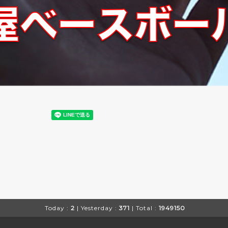
Today :
2
| Yesterday :
371
| Total :
1949150