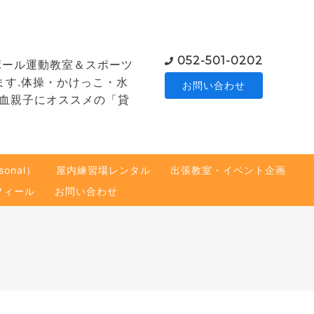
052-501-0202
ボール運動教室＆スポーツ
ます.体操・かけっこ・水
お問い合わせ
熱血親子にオススメの「貸
onal）
屋内練習場レンタル
出張教室・イベント企画
フィール
お問い合わせ