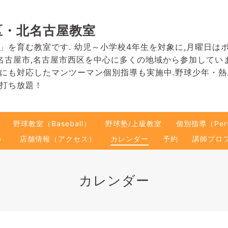
区・北名古屋教室
」を育む教室です. 幼児～小学校4年生を対象に,月曜日は
名古屋市,名古屋市西区を中心に多くの地域から参加してい
にも対応したマンツーマン個別指導も実施中.野球少年・
打ち放題！
野球教室（Baseball）
野球塾/上級教室
個別指導（Pers
）
店舗情報（アクセス）
カレンダー
予約
講師プロ
カレンダー