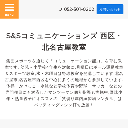
052-501-0202
お問い合わせ
menu
S&Sコミュニケーションズ 西区・
北名古屋教室
集団スポーツを通じて「コミュニケーション能力」を育む教
室です. 幼児～小学校4年生を対象に,月曜日はボール運動教室
＆スポーツ教室,水・木曜日は野球教室を開講しています.北名
古屋市,名古屋市西区を中心に多くの地域から参加しています.
体操・かけっこ・水泳など学校体育や野球・サッカーなどの
専門種目にも対応したマンツーマン個別指導も実施中.野球少
年・熱血親子にオススメの「貸切り屋内練習場レンタル」は
バッティングマシン打ち放題！