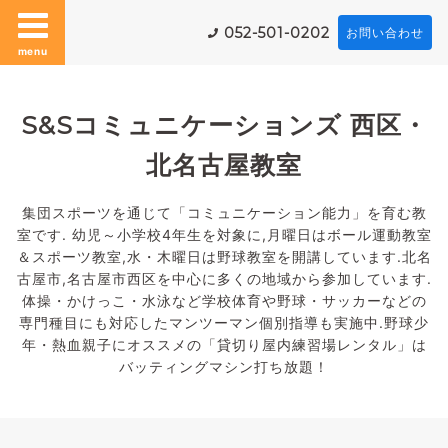
052-501-0202
お問い合わせ
menu
S&Sコミュニケーションズ 西区・
北名古屋教室
集団スポーツを通じて「コミュニケーション能力」を育む教
室です. 幼児～小学校4年生を対象に,月曜日はボール運動教室
＆スポーツ教室,水・木曜日は野球教室を開講しています.北名
古屋市,名古屋市西区を中心に多くの地域から参加しています.
体操・かけっこ・水泳など学校体育や野球・サッカーなどの
専門種目にも対応したマンツーマン個別指導も実施中.野球少
年・熱血親子にオススメの「貸切り屋内練習場レンタル」は
バッティングマシン打ち放題！