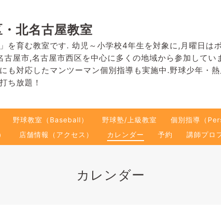
区・北名古屋教室
」を育む教室です. 幼児～小学校4年生を対象に,月曜日は
名古屋市,名古屋市西区を中心に多くの地域から参加してい
にも対応したマンツーマン個別指導も実施中.野球少年・
打ち放題！
野球教室（Baseball）
野球塾/上級教室
個別指導（Pers
）
店舗情報（アクセス）
カレンダー
予約
講師プロ
カレンダー