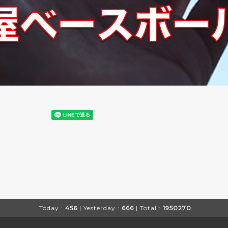
Today :
456
| Yesterday :
666
| Total :
1950270