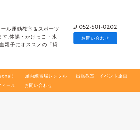
052-501-0202
ボール運動教室＆スポーツ
ます.体操・かけっこ・水
お問い合わせ
熱血親子にオススメの「貸
onal）
屋内練習場レンタル
出張教室・イベント企画
フィール
お問い合わせ