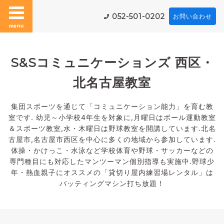
052-501-0202
お問い合わせ
menu
S&Sコミュニケーションズ 西区・
北名古屋教室
集団スポーツを通じて「コミュニケーション能力」を育む教
室です. 幼児～小学校4年生を対象に,月曜日はボール運動教室
＆スポーツ教室,水・木曜日は野球教室を開講しています.北名
古屋市,名古屋市西区を中心に多くの地域から参加しています.
体操・かけっこ・水泳など学校体育や野球・サッカーなどの
専門種目にも対応したマンツーマン個別指導も実施中.野球少
年・熱血親子にオススメの「貸切り屋内練習場レンタル」は
バッティングマシン打ち放題！