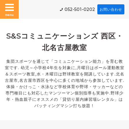
052-501-0202
お問い合わせ
menu
S&Sコミュニケーションズ 西区・
北名古屋教室
集団スポーツを通じて「コミュニケーション能力」を育む教
室です. 幼児～小学校4年生を対象に,月曜日はボール運動教室
＆スポーツ教室,水・木曜日は野球教室を開講しています.北名
古屋市,名古屋市西区を中心に多くの地域から参加しています.
体操・かけっこ・水泳など学校体育や野球・サッカーなどの
専門種目にも対応したマンツーマン個別指導も実施中.野球少
年・熱血親子にオススメの「貸切り屋内練習場レンタル」は
バッティングマシン打ち放題！