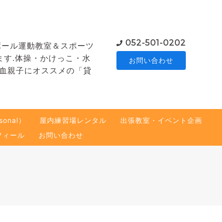
052-501-0202
ボール運動教室＆スポーツ
ます.体操・かけっこ・水
お問い合わせ
熱血親子にオススメの「貸
onal）
屋内練習場レンタル
出張教室・イベント企画
フィール
お問い合わせ