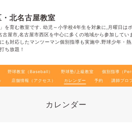
区・北名古屋教室
」を育む教室です. 幼児～小学校4年生を対象に,月曜日は
名古屋市,名古屋市西区を中心に多くの地域から参加してい
にも対応したマンツーマン個別指導も実施中.野球少年・
打ち放題！
野球教室（Baseball）
野球塾/上級教室
個別指導（Pers
）
店舗情報（アクセス）
カレンダー
予約
講師プロ
カレンダー