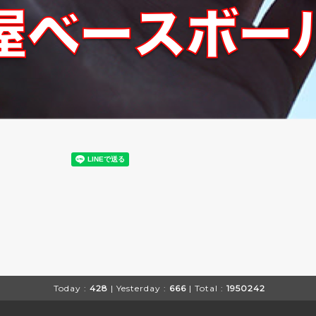
Today :
428
| Yesterday :
666
| Total :
1950242