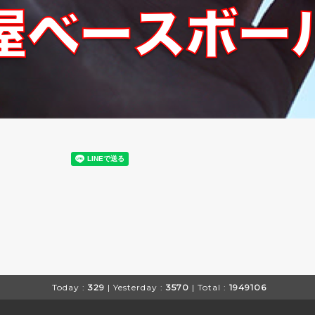
Today :
329
| Yesterday :
3570
| Total :
1949106