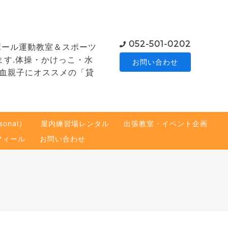
052-501-0202
ボール運動教室＆スポーツ
ます.体操・かけっこ・水
お問い合わせ
熱血親子にオススメの「貸
onal）
屋内練習場レンタル
出張教室・イベント企画
フィール
お問い合わせ