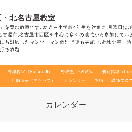
区・北名古屋教室
」を育む教室です. 幼児～小学校4年生を対象に,月曜日は
名古屋市,名古屋市西区を中心に多くの地域から参加してい
にも対応したマンツーマン個別指導も実施中.野球少年・
打ち放題！
野球教室（Baseball）
野球塾/上級教室
個別指導（Pers
）
店舗情報（アクセス）
カレンダー
予約
講師プロ
カレンダー